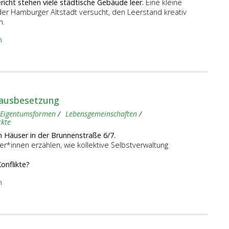
richt
stehen viele städtische Gebäude leer.
Eine kleine
er Hamburger Altstadt versucht, den Leerstand kreativ
n.
n
Hausbesetzung
Eigentumsformen
Lebensgemeinschaften
kte
n Häuser in der Brunnenstraße 6/7.
e­r*in­nen erzählen, wie kollektive Selbstverwaltung
Konflikte?
n