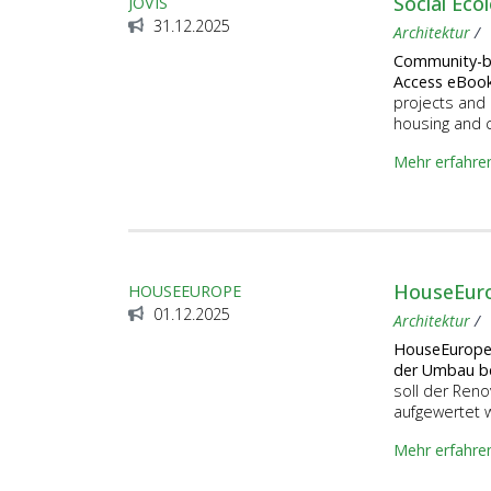
Social Eco
JOVIS
31.12.2025
Architektur
Community-ba
Access eBoo
projects and p
housing and c
Mehr erfahre
HouseEuro
HOUSEEUROPE
01.12.2025
Architektur
HouseEurope!
der Umbau be
soll der Ren
aufgewertet 
Mehr erfahre