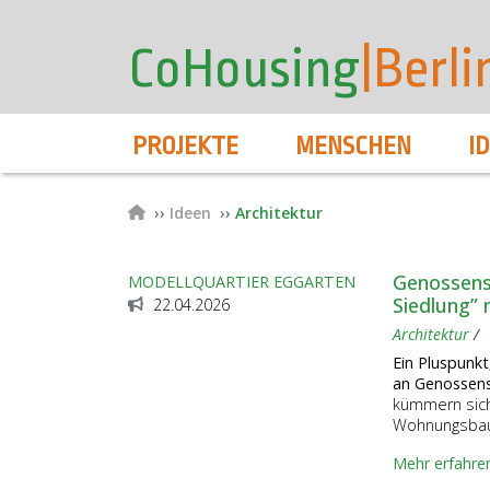
User
Direkt
zum
account
CoHousing
|Berli
Inhalt
menu
Hauptnavigation
PROJEKTE
MENSCHEN
I
Pfadnavigation
Ideen
Architektur
Genossens
MODELLQUARTIER EGGARTEN
Siedlung” 
22.04.2026
Architektur
Ein Pluspunkt
an Genossen
kümmern sic
Wohnungsba
Mehr erfahre