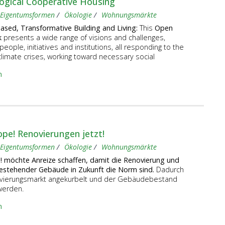
logical Cooperative Housing
Eigentumsformen
Ökologie
Wohnungsmärkte
sed, Transformative Building and Living:
This
Open
k
presents a wide range of visions and challenges,
eople, initiatives and institutions, all responding to the
limate crises, working toward necessary social
n
pe! Renovierungen jetzt!
Eigentumsformen
Ökologie
Wohnungsmärkte
 möchte Anreize schaffen, damit die Renovierung und
stehender Gebäude in Zukunft die Norm sind.
Dadurch
ovierungsmarkt angekurbelt und der Gebäudebestand
werden.
n