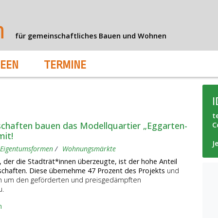
n
für gemeinschaftliches Bauen und Wohnen
DEEN
TERMINE
t
chaften bauen das Modellquartier „Eggarten-
C
mit!
J
Eigentumsformen
Wohnungsmärkte
, der die Stadträt*innen überzeugte, ist der hohe Anteil
schaften. Diese übernehme
47 Prozent des Projekts
und
h um den geförderten und preisgedämpften
u.
n