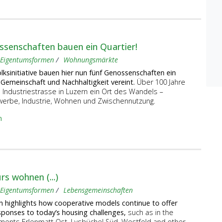
ssenschaften bauen ein Quartier!
Eigentumsformen
Wohnungsmärkte
lksinitiative bauen hier nun fünf Genossenschaften ein
 Gemeinschaft und Nachhaltigkeit vereint.
Über 100 Jahre
 Industriestrasse in Luzern ein Ort des Wandels –
erbe, Industrie, Wohnen und Zwischennutzung.
n
s wohnen (...)
Eigentumsformen
Lebensgemeinschaften
n highlights how cooperative models continue to offer
sponses to today’s housing challenges,
such as in the
ents Erlenmatt Ost, Lysbüchel Süd, Westfeld and other