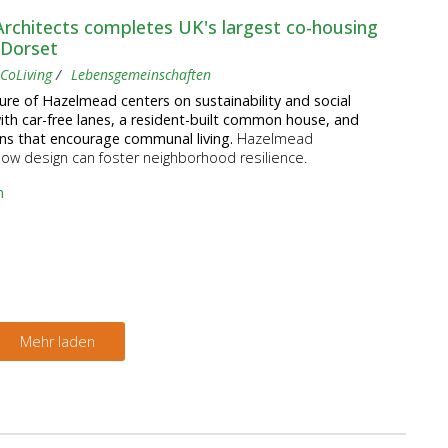
rchitects completes UK's largest co-housing
 Dorset
CoLiving
Lebensgemeinschaften
ure of Hazelmead centers on sustainability and social
with car-free lanes, a resident-built common house, and
ns that encourage communal living.
Hazelmead
ow design can foster neighborhood resilience.
n
Mehr laden