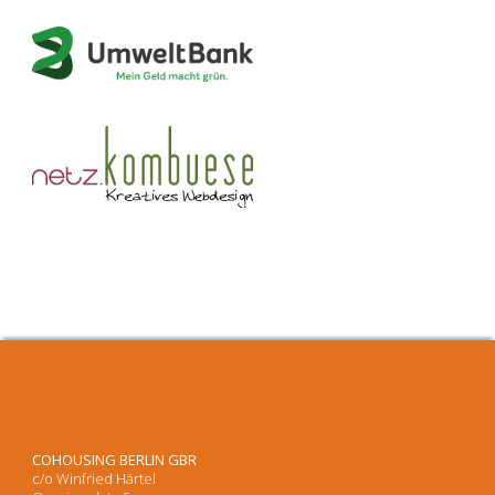
COHOUSING BERLIN GBR
c/o Winfried Härtel