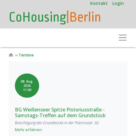
User
Direkt
Kontakt
Login
zum
account
CoHousing
|Berlin
Inhalt
menu
Toggle
Pfadnavigation
Termine
08. Aug.
2026
11:00
BG Weißenseer Spitze Pistoriusstraße -
Samstags-Treffen auf dem Grundstück
Besichtigung des Grundstücks in der Pistoriusstr. 82
Mehr erfahren