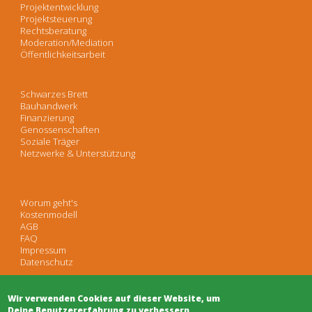
Projektentwicklung
Projektsteuerung
Rechtsberatung
Moderation/Mediation
Öffentlichkeitsarbeit
Schwarzes Brett
Bauhandwerk
Finanzierung
Genossenschaften
Soziale Träger
Netzwerke & Unterstützung
Worum geht's
Kostenmodell
AGB
FAQ
Impressum
Datenschutz
Wir verwenden Cookies auf dieser Website, um
Deine Benutzererfahrung zu verbessern.