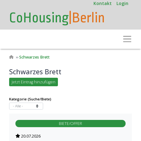
User
Direkt
Kontakt
Login
zum
account
CoHousing
|Berlin
Inhalt
menu
Toggle
Pfadnavigation
Schwarzes Brett
Schwarzes Brett
Jetzt Eintrag hinzufügen
Kategorie (Suche/Biete)
BIETE/OFFER
20.07.2026