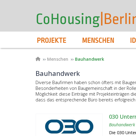
User
Direkt
zum
account
CoHousing
|Berli
Inhalt
menu
Hauptnavigation
PROJEKTE
MENSCHEN
I
Pfadnavigation
Menschen
Bauhandwerk
Bauhandwerk
Diverse Baufirmen haben schon öfters mit Baug
Besonderheiten von Baugemeinschaft in der Rolle 
Möglichkeit diese Einträge mit Projekteinträgen di
dass das entsprechende Büro bereits erfolgreich P
030 Unte
Bauhandwerk
Die 030 Unt