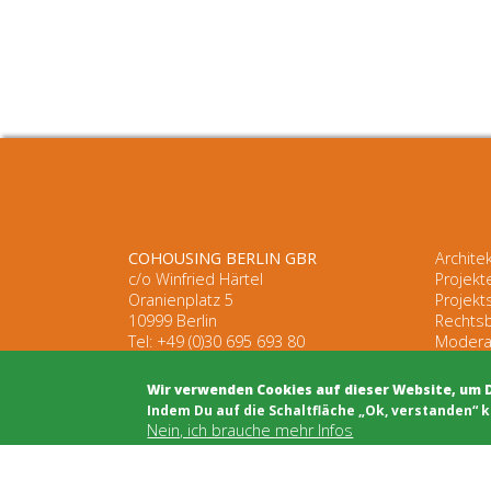
COHOUSING BERLIN GBR
Archite
c/o Winfried Härtel
Projekt
Oranienplatz 5
Projekt
10999 Berlin
Rechts
Tel: +49 (0)30 695 693 80
Modera
Öffentl
Wir verwenden Cookies auf dieser Website, um 
​Indem Du auf die Schaltfläche „Ok, verstanden“ k
Nein, ich brauche mehr Infos