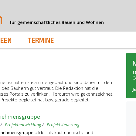
n
für gemeinschaftliches Bauen und Wohnen
DEEN
TERMINE
s
C
emeinschaften zusammengebaut und sind daher mit den
des Bauherrn gut vertraut. Die Redaktion hat die
J
eses Portals zu verlinken. Hierdurch wird gekennzeichnet,
rojekte begleitet hat bzw. gerade begleitet.
rnehmensgruppe
Projektentwicklung
Projektsteuerung
ernehmensgruppe
bildet als kaufmännische und