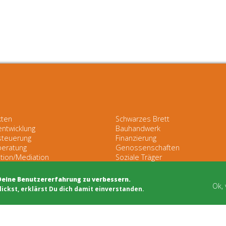
kten
Schwarzes Brett
entwicklung
Bauhandwerk
steuerung
Finanzierung
beratung
Genossenschaften
tion/Mediation
Soziale Träger
ichkeitsarbeit
Netzwerke & Unterstützung
Deine Benutzererfahrung zu verbessern.
Ok,
lickst, erklärst Du dich damit einverstanden.