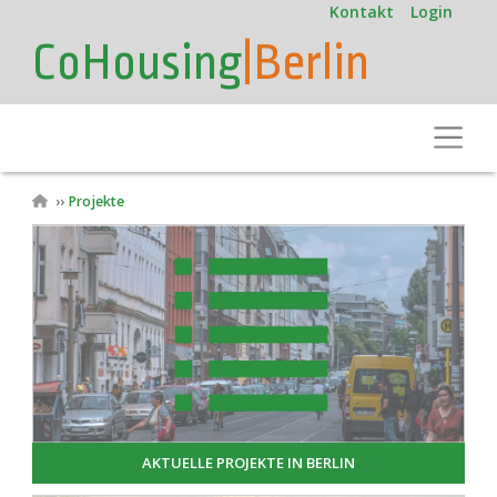
User
Direkt
Kontakt
Login
zum
account
CoHousing
|Berlin
Inhalt
menu
Toggle
Pfadnavigation
Projekte
AKTUELLE PROJEKTE IN BERLIN