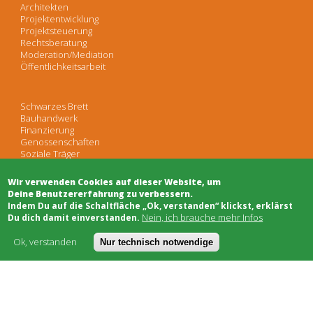
Architekten
Projektentwicklung
Projektsteuerung
Rechtsberatung
Moderation/Mediation
Öffentlichkeitsarbeit
Schwarzes Brett
Bauhandwerk
Finanzierung
Genossenschaften
Soziale Träger
Netzwerke & Unterstützung
Wir verwenden Cookies auf dieser Website, um
Deine Benutzererfahrung zu verbessern.
​Indem Du auf die Schaltfläche „Ok, verstanden“ klickst, erklärst
Worum geht's
Nein, ich brauche mehr Infos
Du dich damit einverstanden.
Kostenmodell
AGB
Ok, verstanden
Nur technisch notwendige
FAQ
Impressum
Datenschutz