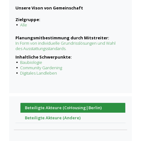
Unsere Vison von Gemeinschaft
Zielgruppe:
Alle
Planungsmitbestimmung durch Mitstreiter:
In Form von individuelle Grundrisslösungen und Wahl
des Ausstattungsstandards.
Inhaltliche Schwerpunkte:
Baubiologie
Community Gardening
Digitales Landleben
Beteiligte Akteure (CoHousing|Berlin)
Beteiligte Akteure (Andere)