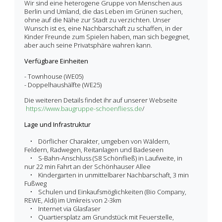
Wir sind eine heterogene Gruppe von Menschen aus
Berlin und Umland, die das Leben im Grünen suchen,
ohne auf die Nähe zur Stadt zu verzichten. Unser
Wunsch ist es, eine Nachbarschaft zu schaffen, in der
Kinder Freunde zum Spielen haben, man sich begegnet,
aber auch seine Privatsphäre wahren kann.
Verfügbare Einheiten
- Townhouse (WE05)
- Doppelhaushälfte (WE25)
Die weiteren Details findet ihr auf unserer Webseite
https://www.baugruppe-schoenfliess.de
/
Lage und Infrastruktur
• Dörflicher Charakter, umgeben von Wäldern,
Feldern, Radwegen, Reitanlagen und Badeseen
• S-Bahn-Anschluss (S8 Schönfließ) in Laufweite, in
nur 22 min Fahrt an der Schönhauser Allee
• Kindergarten in unmittelbarer Nachbarschaft, 3 min
Fußweg
• Schulen und Einkaufsmöglichkeiten (Bio Company,
REWE, Aldi) im Umkreis von 2-3km
• Internet via Glasfaser
• Quartiersplatz am Grundstück mit Feuerstelle,