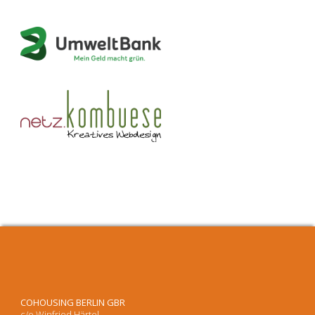
COHOUSING BERLIN GBR
c/o Winfried Härtel