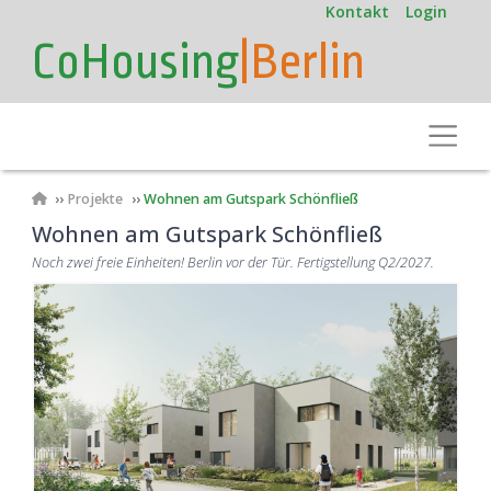
User
Direkt
Kontakt
Login
zum
account
CoHousing
|Berlin
Inhalt
menu
Toggle
Pfadnavigation
Projekte
Wohnen am Gutspark Schönfließ
Wohnen am Gutspark Schönfließ
Noch zwei freie Einheiten! Berlin vor der Tür. Fertigstellung Q2/2027.