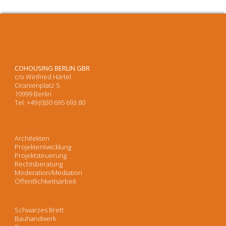
COHOUSING BERLIN GBR
c/o Winfried Härtel
Oranienplatz 5
10999 Berlin
Tel: +49 (0)30 695 693 80
Architekten
Projektentwicklung
Projektsteuerung
Rechtsberatung
Moderation/Mediation
Öffentlichkeitsarbeit
Schwarzes Brett
Bauhandwerk