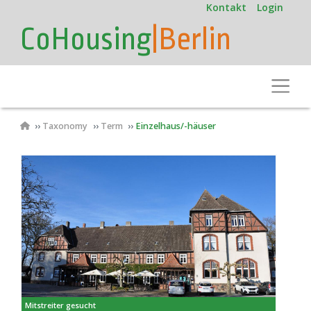
User
Direkt
Kontakt
Login
zum
account
CoHousing
|Berlin
Inhalt
menu
Toggle
Pfadnavigation
Taxonomy
Term
Einzelhaus/-häuser
Mitstreiter gesucht