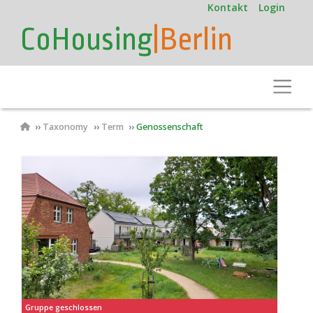
User
Direkt
Kontakt
Login
zum
account
CoHousing
|Berlin
Inhalt
menu
Toggle
Pfadnavigation
Taxonomy
Term
Genossenschaft
Gruppe geschlossen