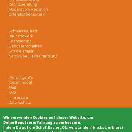
Rechtsberatung
Moderation/Mediation
Öffentlichkeitsarbeit
Schwarzes Brett
Bauhandwerk
Finanzierung
Genossenschaften
Soziale Träger
Netzwerke & Unterstützung
Worum geht's
Kostenmodell
AGB
FAQ
Impressum
Datenschutz
Wir verwenden Cookies auf dieser Website, um
Deine Benutzererfahrung zu verbessern.
​Indem Du auf die Schaltfläche „Ok, verstanden“ klickst, erklärst