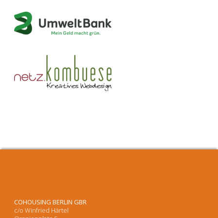
COHOUSING BERLIN GBR
c/o Winfried Härtel