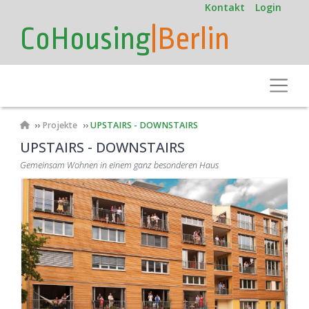
User
Direkt
Kontakt
Login
zum
account
CoHousing
|Berlin
Inhalt
menu
Toggle
Pfadnavigation
Projekte
UPSTAIRS - DOWNSTAIRS
UPSTAIRS - DOWNSTAIRS
Gemeinsam Wohnen in einem ganz besonderen Haus