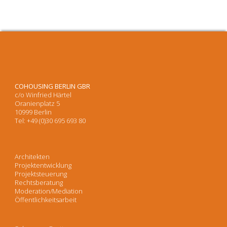
COHOUSING BERLIN GBR
c/o Winfried Härtel
Oranienplatz 5
10999 Berlin
Tel: +49 (0)30 695 693 80
Architekten
Projektentwicklung
Projektsteuerung
Rechtsberatung
Moderation/Mediation
Öffentlichkeitsarbeit