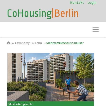
User
Direkt
Kontakt
Login
zum
account
CoHousing
|Berlin
Inhalt
menu
Toggle
Pfadnavigation
Taxonomy
Term
Mehrfamilienhaus/-häuser
Mitstreiter gesucht