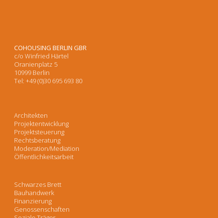
COHOUSING BERLIN GBR
c/o Winfried Härtel
Oranienplatz 5
10999 Berlin
Tel: +49 (0)30 695 693 80
Architekten
Projektentwicklung
Projektsteuerung
Rechtsberatung
Moderation/Mediation
Öffentlichkeitsarbeit
Schwarzes Brett
Bauhandwerk
Finanzierung
Genossenschaften
Soziale Träger