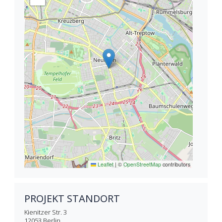
Leaflet
|
©
OpenStreetMap
contributors
PROJEKT STANDORT
Kienitzer Str. 3
12053
Berlin