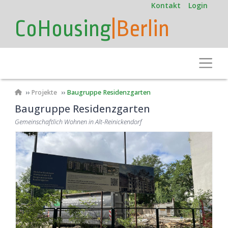
User
Direkt
Kontakt
Login
zum
account
CoHousing
|Berlin
Inhalt
menu
Toggle
Pfadnavigation
Projekte
Baugruppe Residenzgarten
Baugruppe Residenzgarten
Gemeinschaftlich Wohnen in Alt-Reinickendorf