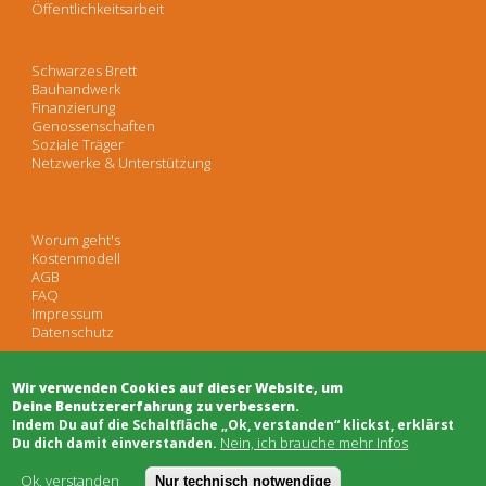
Öffentlichkeitsarbeit
Schwarzes Brett
Bauhandwerk
Finanzierung
Genossenschaften
Soziale Träger
Netzwerke & Unterstützung
Worum geht's
Kostenmodell
AGB
FAQ
Impressum
Datenschutz
Wir verwenden Cookies auf dieser Website, um
Deine Benutzererfahrung zu verbessern.
​Indem Du auf die Schaltfläche „Ok, verstanden“ klickst, erklärst
Nein, ich brauche mehr Infos
Du dich damit einverstanden.
Ok, verstanden
Nur technisch notwendige