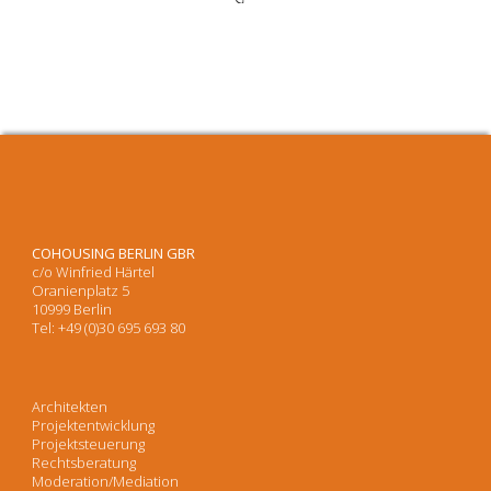
COHOUSING BERLIN GBR
c/o Winfried Härtel
Oranienplatz 5
10999 Berlin
Tel: +49 (0)30 695 693 80
Architekten
Projektentwicklung
Projektsteuerung
Rechtsberatung
Moderation/Mediation