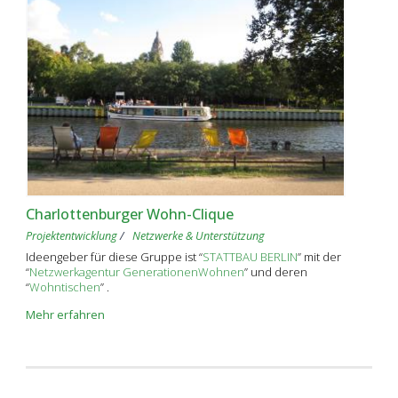
Charlottenburger Wohn-Clique
Projektentwicklung
Netzwerke & Unterstützung
Ideengeber für diese Gruppe ist “
STATTBAU BERLIN
” mit der
“
Netzwerkagentur GenerationenWohnen
” und deren
“
Wohntischen
” .
Mehr erfahren