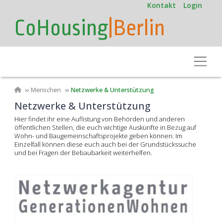
User
Direkt
Kontakt
Login
zum
account
CoHousing
|Berlin
Inhalt
menu
Toggle
Pfadnavigation
Menschen
Netzwerke & Unterstützung
Netzwerke & Unterstützung
Hier findet ihr eine Auflistung von Behörden und anderen
öffentlichen Stellen, die euch wichtige Auskünfte in Bezug auf
Wohn- und Baugemeinschaftsprojekte geben können. Im
Einzelfall können diese euch auch bei der Grundstückssuche
und bei Fragen der Bebaubarkeit weiterhelfen.