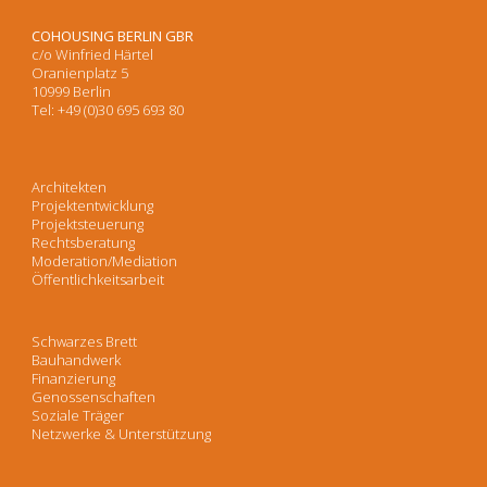
COHOUSING BERLIN GBR
c/o Winfried Härtel
Oranienplatz 5
10999 Berlin
Tel: +49 (0)30 695 693 80
Architekten
Projektentwicklung
Projektsteuerung
Rechtsberatung
Moderation/Mediation
Öffentlichkeitsarbeit
Schwarzes Brett
Bauhandwerk
Finanzierung
Genossenschaften
Soziale Träger
Netzwerke & Unterstützung