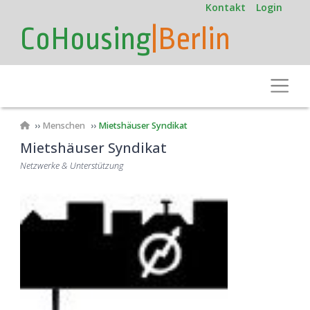
User
Direkt
Kontakt
Login
zum
account
CoHousing
|Berlin
Inhalt
menu
Toggle
Pfadnavigation
Menschen
Mietshäuser Syndikat
Mietshäuser Syndikat
Netzwerke & Unterstützung