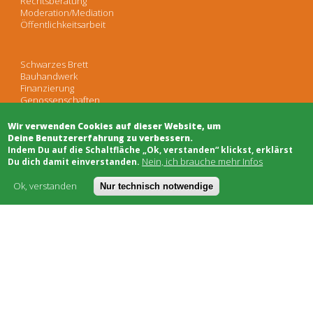
Rechtsberatung
Moderation/Mediation
Öffentlichkeitsarbeit
Schwarzes Brett
Bauhandwerk
Finanzierung
Genossenschaften
Soziale Träger
Netzwerke & Unterstützung
Wir verwenden Cookies auf dieser Website, um
Deine Benutzererfahrung zu verbessern.
​Indem Du auf die Schaltfläche „Ok, verstanden“ klickst, erklärst
Nein, ich brauche mehr Infos
Du dich damit einverstanden.
Worum geht's
Kostenmodell
Ok, verstanden
Nur technisch notwendige
AGB
FAQ
Impressum
Datenschutz