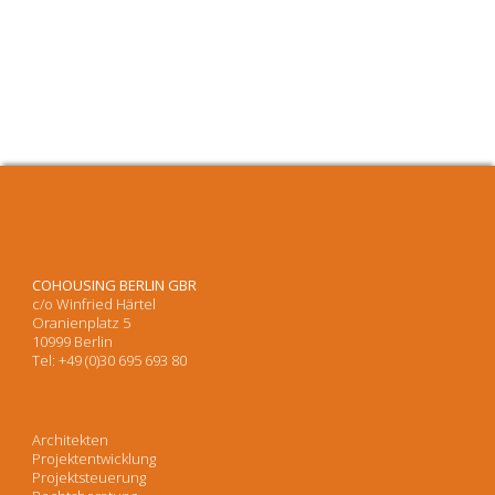
COHOUSING BERLIN GBR
c/o Winfried Härtel
Oranienplatz 5
10999 Berlin
Tel: +49 (0)30 695 693 80
Architekten
Projektentwicklung
Projektsteuerung