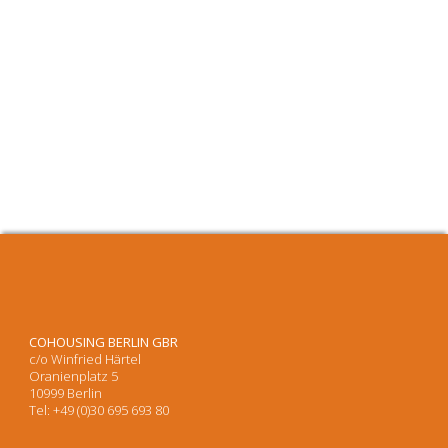
COHOUSING BERLIN GBR
c/o Winfried Härtel
Oranienplatz 5
10999 Berlin
Tel: +49 (0)30 695 693 80