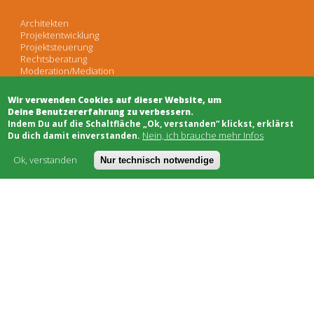
Architekten
Projektentwicklung
Projektsteuerung
Rechtsberatung
Moderation/Mediation
Öffentlichkeitsarbeit
Wir verwenden Cookies auf dieser Website, um
Deine Benutzererfahrung zu verbessern.
Schwarzes Brett
​Indem Du auf die Schaltfläche „Ok, verstanden“ klickst, erklärst
Bauhandwerk
Nein, ich brauche mehr Infos
Du dich damit einverstanden.
Finanzierung
Genossenschaften
Ok, verstanden
Nur technisch notwendige
Soziale Träger
Netzwerke & Unterstützung
Worum geht's
Kostenmodell
AGB
FAQ
Impressum
Datenschutz