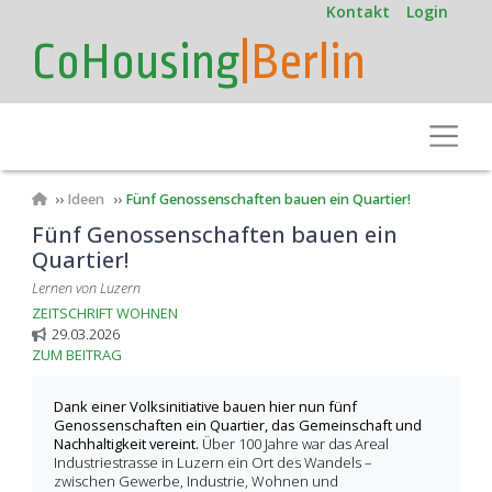
User
Direkt
Kontakt
Login
zum
account
CoHousing
|Berlin
Inhalt
menu
Toggle
Pfadnavigation
Ideen
Fünf Genossenschaften bauen ein Quartier!
Fünf Genossenschaften bauen ein
Quartier!
Lernen von Luzern
ZEITSCHRIFT WOHNEN
29.03.2026
ZUM BEITRAG
Dank einer Volksinitiative bauen hier nun fünf
Genossenschaften ein Quartier, das Gemeinschaft und
Nachhaltigkeit vereint.
Über 100 Jahre war das Areal
Industriestrasse in Luzern ein Ort des Wandels –
zwischen Gewerbe, Industrie, Wohnen und