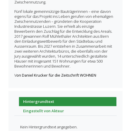
Zwischennutzung.
Fünf lokale gemeinnützige Bauträgerinnen – eine davon
eigens für das Projekt ins Leben gerufen von ehemaligen
Zwischennutzenden – gründeten die Kooperation
Industriestrasse Luzern. Sie erhielt als einzige
Bewerberin den Zuschlag für die Entwicklung des Areals.
2017 gewannen Rolf Mühlethaler Architekten aus Bern
den Einladungswettbewerb für den Städtebau und
Aussenraum. Bis 2027 entstehen in Zusammenarbeit mit
zwei weiteren Architekturbüros, die ebenfalls von der
Jury ausgewählt wurden, 14 unterschiedlich gestaltete
Häuser mit insgesamt 151 Wohnungen für etwa 500
Bewohnerinnen und Bewohner.
V
on Daniel Krucker für die Zeitschrift WOHNEN
Hintergrundtext
Eingestellt von Akteur
Kein Hintergrundtext angegeben.