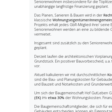
Seniorenwohnen insbesondere für die Töplitzer
unabhängige langfristige Finanzierung geplant.
Das Planen, Sanieren & Bauen wird in der
Rech
klassische
Wohnungseigentümer/innengemeins
Projekts erhält jedes GbR-Mitglied ihre/ sein
Seniorenwohnen werden an eine zu bildende G
vermietet.
Insgesamt sind zusätzlich zu den Seniorenwo
geplant.
Derzeit laufen die architektonischen Vorplanun
Grundstück. Ein positiver Bauvorbescheid, u.a.
vor.
Aktuell kalkulieren wir mit durchschnittlichen
Ko
sind die Bau- und Planungskosten für Gebäude 
und Bauzeit und Notarkosten und Grunderwerbs
Um sich der Baugemeinschaft Hof GutLeben Gb
(EK)
iHv
etwa 30%
der Wohnungskosten. Finanzi
Die Baugemeinschaftsmitglieder, die sich für
Gebäuden entscheiden, können als Eigennutze