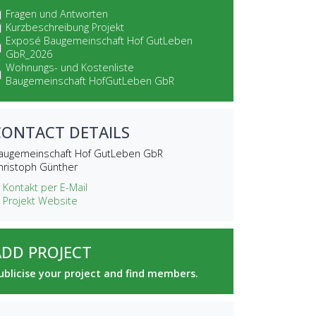
Fragen und Antworten
Kurzbeschreibung Projekt
Exposé Baugemeinschaft Hof GutLeben
GbR_2026
Wohnungs- und Kostenliste
Baugemeinschaft HofGutLeben GbR
CONTACT DETAILS
augemeinschaft Hof GutLeben GbR
hristoph Günther
 Kontakt per E-Mail
 Projekt Website
ADD PROJECT
ublicise your project and find members.