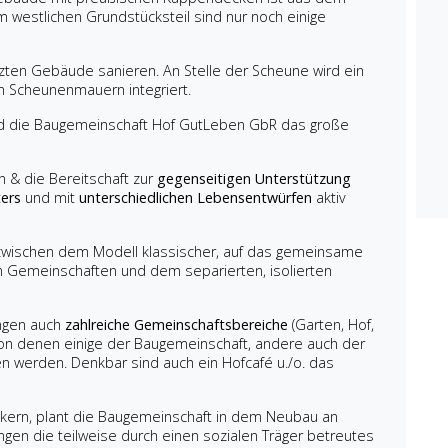
m westlichen Grundstücksteil sind nur noch einige
ten Gebäude sanieren. An Stelle der Scheune wird ein
hen Scheunenmauern integriert.
d die Baugemeinschaft Hof GutLeben GbR das große
n & die Bereitschaft zur
gegenseitigen Unterstützung
ters
und mit
unterschiedlichen Lebensentwürfen
aktiv
t zwischen dem Modell klassischer, auf das gemeinsame
n Gemeinschaften und dem separierten, isolierten
ngen auch
zahlreiche Gemeinschaftsbereiche
(Garten, Hof,
on denen einige der Baugemeinschaft, andere auch der
en werden. Denkbar sind auch ein Hofcafé u./o. das
ankern, plant die Baugemeinschaft in dem Neubau an
gen die teilweise durch einen sozialen Träger betreutes