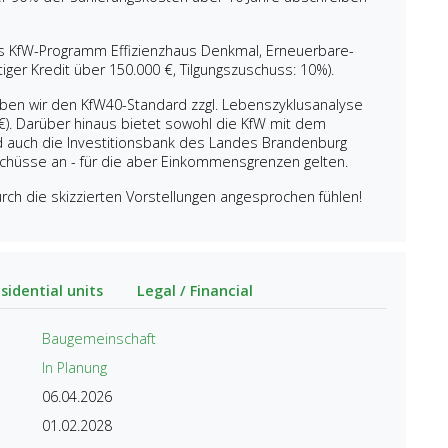
as KfW-Programm Effizienzhaus Denkmal, Erneuerbare-
ger Kredit über 150.000 €, Tilgungszuschuss: 10%).
ben wir den KfW40-Standard zzgl. Lebenszyklusanalyse
0 €). Darüber hinaus bietet sowohl die KfW mit dem
d auch die Investitionsbank des Landes Brandenburg
uschüsse an - für die aber Einkommensgrenzen gelten.
durch die skizzierten Vorstellungen angesprochen fühlen!
sidential units
Legal / Financial
Baugemeinschaft
In Planung
06.04.2026
01.02.2028