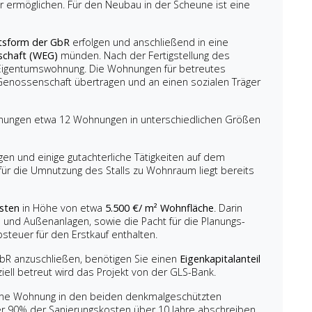
 ermöglichen. Für den Neubau in der Scheune ist eine
tsform der GbR
erfolgen und anschließend in eine
chaft (WEG)
münden. Nach der Fertigstellung des
e Eigentumswohnung. Die Wohnungen für betreutes
enossenschaft übertragen und an einen sozialen Träger
hnungen etwa 12 Wohnungen in unterschiedlichen Größen
gen und einige gutachterliche Tätigkeiten auf dem
 für die Umnutzung des Stalls zu Wohnraum liegt bereits
sten
in Höhe von etwa
5.500 €/ m² Wohnfläche
. Darin
und Außenanlagen, sowie die Pacht für die Planungs-
teuer für den Erstkauf enthalten.
R anzuschließen, benötigen Sie einen
Eigenkapitalanteil
ell betreut wird das Projekt von der GLS-Bank.
 eine Wohnung in den beiden denkmalgeschützten
r 90% der Sanierungskosten über 10 Jahre abschreiben