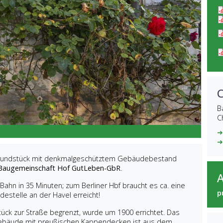
B
C
➜
➜
 Grundstück mit denkmalgeschütztem Gebäudebestand
Baugemeinschaft Hof GutLeben-GbR
.
Bahn in 35 Minuten; zum Berliner Hbf braucht es ca. eine
p
destelle an der Havel erreicht!
ck zur Straße begrenzt, wurde um 1900 errichtet. Das
lgebäude mit preußischen Kappendecken ist aus dem