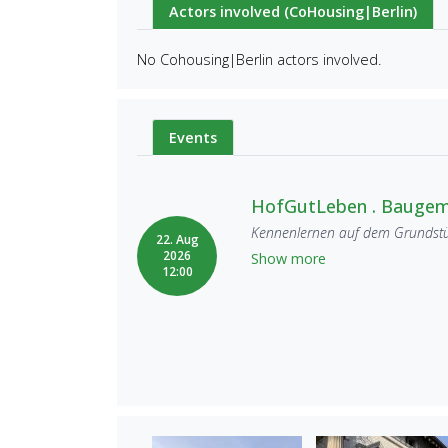
Actors involved (CoHousing|Berlin)
No Cohousing|Berlin actors involved.
Events
HofGutLeben . Baugem
Kennenlernen auf dem Grundst
22. Aug
2026
Show more
12:00