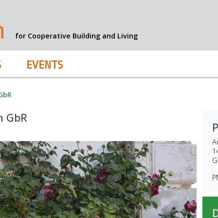
n
for Cooperative Building and Living
S
EVENTS
GbR
n GbR
A
1
G
P