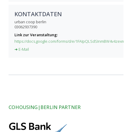
KONTAKTDATEN
urban coop berlin
03062937390
Link zur Veranstaltung:
https://docs.google.com/forms/d/e/1FAIpQLSdSInmBW4v4zexm0D
➜ E-Mail
COHOUSING|BERLIN PARTNER