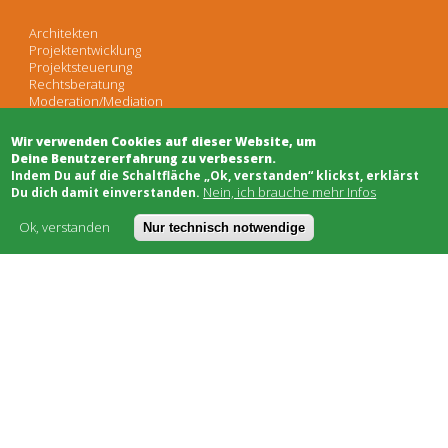
Architekten
Projektentwicklung
Projektsteuerung
Rechtsberatung
Moderation/Mediation
Öffentlichkeitsarbeit
Wir verwenden Cookies auf dieser Website, um
Deine Benutzererfahrung zu verbessern.
Schwarzes Brett
​Indem Du auf die Schaltfläche „Ok, verstanden“ klickst, erklärst
Bauhandwerk
Nein, ich brauche mehr Infos
Du dich damit einverstanden.
Finanzierung
Genossenschaften
Ok, verstanden
Nur technisch notwendige
Soziale Träger
Netzwerke & Unterstützung
Worum geht's
Kostenmodell
AGB
FAQ
Impressum
Datenschutz