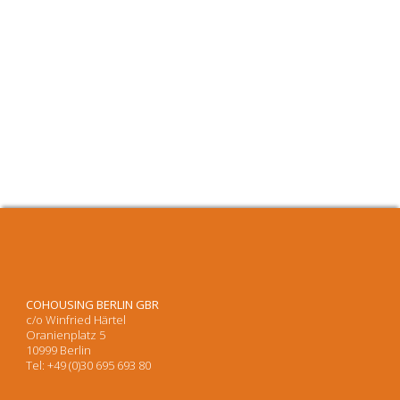
COHOUSING BERLIN GBR
c/o Winfried Härtel
Oranienplatz 5
10999 Berlin
Tel: +49 (0)30 695 693 80