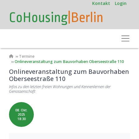
User
Direkt
Kontakt
Login
zum
account
CoHousing
|Berlin
Inhalt
menu
Toggle
Pfadnavigation
Termine
Onlineveranstaltung zum Bauvorhaben Oberseestraße 110
Onlineveranstaltung zum Bauvorhaben
Oberseestraße 110
Infos zu den letzten freien Wohnungen und Kennenlernen der
Genossenschaft
08. Okt.
2025
18:30