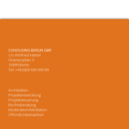
COHOUSING BERLIN GBR
c/o Winfried Härtel
Oranienplatz 5
10999 Berlin
Tel: +49 (0)30 695 693 80
Architekten
Projektentwicklung
Projektsteuerung
Rechtsberatung
Moderation/Mediation
Öffentlichkeitsarbeit