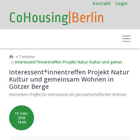
User
Direkt
Kontakt
Login
zum
account
CoHousing
|Berlin
Inhalt
menu
Toggle
Pfadnavigation
Termine
Interessent*innentreffen Projekt Natur Kultur und gemeinsam Wohnen in Götzer Berge
Interessent*innentreffen Projekt Natur
Kultur und gemeinsam Wohnen in
Götzer Berge
Kennenlern-Treffen für Interessierte am genossenschaftlichen Wohnen
10. Febr.
2026
18:00