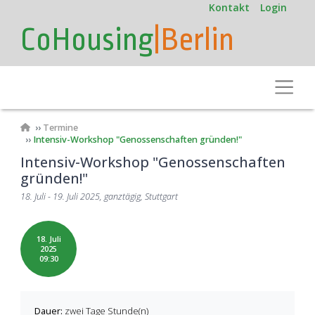
User
Direkt
Kontakt
Login
zum
account
CoHousing
|Berlin
Inhalt
menu
Toggle
Pfadnavigation
Termine
Intensiv-Workshop "Genossenschaften gründen!"
Intensiv-Workshop "Genossenschaften
gründen!"
18. Juli - 19. Juli 2025, ganztägig, Stuttgart
18. Juli
2025
09:30
Dauer:
zwei Tage Stunde(n)