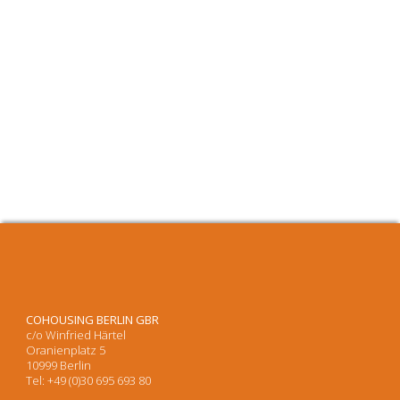
COHOUSING BERLIN GBR
c/o Winfried Härtel
Oranienplatz 5
10999 Berlin
Tel: +49 (0)30 695 693 80