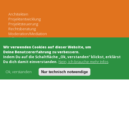
Architekten
Projektentwicklung
Projektsteuerung
Rechtsberatung
Moderation/Mediation
Öffentlichkeitsarbeit
Wir verwenden Cookies auf dieser Website, um
Deine Benutzererfahrung zu verbessern.
Schwarzes Brett
​Indem Du auf die Schaltfläche „Ok, verstanden“ klickst, erklärst
Bauhandwerk
Nein, ich brauche mehr Infos
Du dich damit einverstanden.
Finanzierung
Genossenschaften
Ok, verstanden
Nur technisch notwendige
Soziale Träger
Netzwerke & Unterstützung
Worum geht's
Kostenmodell
AGB
FAQ
Impressum
Datenschutz