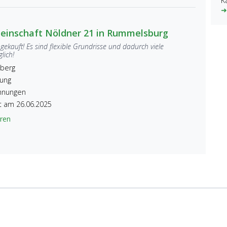
K
➜
inschaft Nöldner 21 in Rummelsburg
gekauft! Es sind flexible Grundrisse und dadurch viele
lich!
nberg
nung
hnungen
lt am 26.06.2025
ren