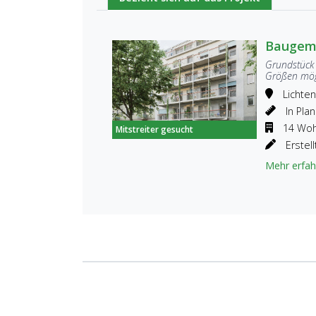
Baugeme
Grundstück 
Größen mög
Lichte
In Pla
14 Wo
Mitstreiter gesucht
Erstel
Mehr erfah