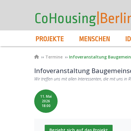
User
Direkt
zum
account
CoHousing
|Berli
Inhalt
menu
Hauptnavigation
PROJEKTE
MENSCHEN
I
Pfadnavigation
Termine
Infoveranstaltung Baugemein
Infoveranstaltung Baugemeins
Wir treffen uns mit allen Interessenten, die mit uns 
11. Mai
2026
18:00
Bezieht sich auf das Projekt