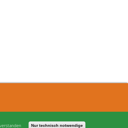
Worum geht's
Kostenmodell
AGB
 verstanden
Nur technisch notwendige