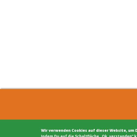
COHOUSING BERLIN GBR
Archite
c/o Winfried Härtel
Projekt
Wir verwenden Cookies auf dieser Website, um 
Oranienplatz 5
Projekt
​Indem Du auf die Schaltfläche „Ok, verstanden“ k