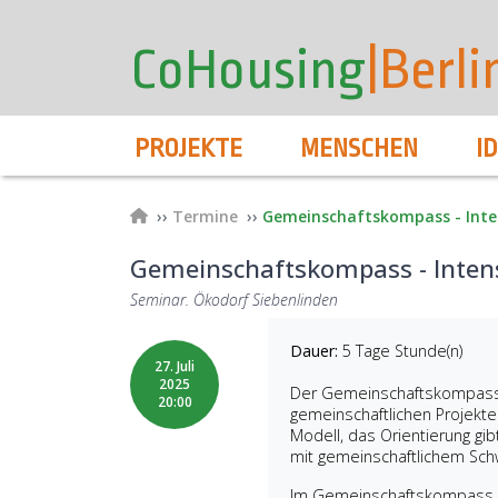
User
Direkt
zum
account
CoHousing
|Berli
Inhalt
menu
Hauptnavigation
PROJEKTE
MENSCHEN
I
Pfadnavigation
Termine
Gemeinschaftskompass - Inte
Gemeinschaftskompass - Inten
Seminar. Ökodorf Siebenlinden
Dauer:
5 Tage Stunde(n)
27. Juli
2025
Der Gemeinschaftskompass 
20:00
gemeinschaftlichen Projekte
Modell, das Orientierung gibt
mit gemeinschaftlichem Sc
Im Gemeinschaftskompass we