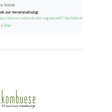
va Stützel
ink zur Veranstaltung:
ttps://lernort.siebenlinden.org/de/e45716b2d3bc44bc830c383228
 E-Mail