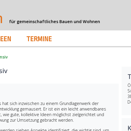
n
für gemeinschaftliches Bauen und Wohnen
DEEN
TERMINE
nsiv
siv
Ö
S
3
D
hat sich inzwischen zu einem Grundlagenwerk der
ntwicklung gemausert. Er ist ein ein leicht anwendbares
, wie gute, kollektive Ideen möglichst zielgerichtet und
hwung zur Umsetzung gebracht werden.
rden sieben Aspekte identifiziert, die wichtig sind, um