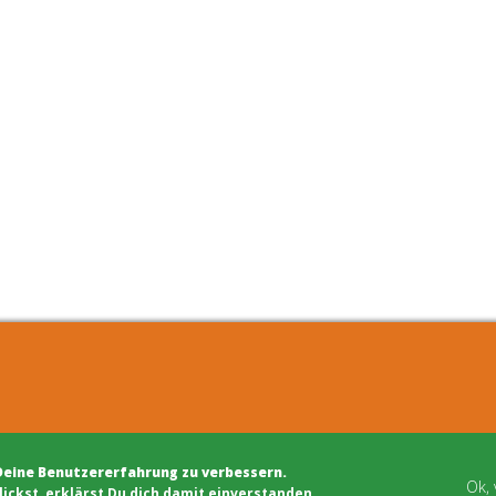
kten
Schwarzes Brett
entwicklung
Bauhandwerk
Deine Benutzererfahrung zu verbessern.
steuerung
Finanzierung
Ok,
lickst, erklärst Du dich damit einverstanden.