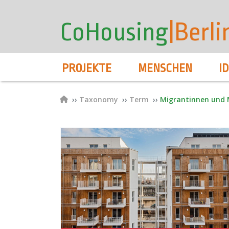
User
Direkt
zum
account
CoHousing
|Berli
Inhalt
menu
Hauptnavigation
PROJEKTE
MENSCHEN
I
Pfadnavigation
Taxonomy
Term
Migrantinnen und 