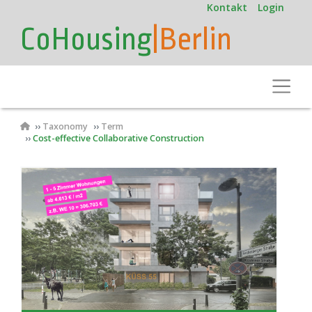
User
Direkt
Kontakt
Login
zum
account
CoHousing
|Berlin
Inhalt
menu
Toggle
Pfadnavigation
Taxonomy
Term
Cost-effective Collaborative Construction