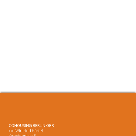
COHOUSING BERLIN GBR
c/o Winfried Härtel
Oranienplatz 5