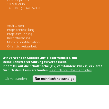
10999 Berlin
Tel: +49 (0)30 695 693 80
Architekten
Projektentwicklung
Projektsteuerung
Rechtsberatung
Moderation/Mediation
Öffentlichkeitsarbeit
Wir verwenden Cookies auf dieser Website, um
Schwarzes Brett
Deine Benutzererfahrung zu verbessern.
Bauhandwerk
​Indem Du auf die Schaltfläche „Ok, verstanden“ klickst, erklärst
Finanzierung
Nein, ich brauche mehr Infos
Du dich damit einverstanden.
Genossenschaften
Soziale Träger
Ok, verstanden
Nur technisch notwendige
Netzwerke & Unterstützung
Worum geht's
Kostenmodell
AGB