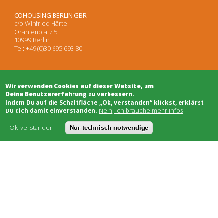
COHOUSING BERLIN GBR
c/o Winfried Härtel
Oranienplatz 5
10999 Berlin
Tel: +49 (0)30 695 693 80
Architekten
Wir verwenden Cookies auf dieser Website, um
Projektentwicklung
Deine Benutzererfahrung zu verbessern.
Projektsteuerung
​Indem Du auf die Schaltfläche „Ok, verstanden“ klickst, erklärst
Rechtsberatung
Nein, ich brauche mehr Infos
Du dich damit einverstanden.
Moderation/Mediation
Öffentlichkeitsarbeit
Ok, verstanden
Nur technisch notwendige
Schwarzes Brett
Bauhandwerk
Finanzierung
Genossenschaften
Soziale Träger
Netzwerke & Unterstützung