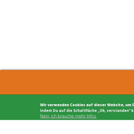
COHOUSING BERLIN GBR
Archite
Wir verwenden Cookies auf dieser Website, um 
c/o Winfried Härtel
Projekt
​Indem Du auf die Schaltfläche „Ok, verstanden“ k
Oranienplatz 5
Projekt
Nein, ich brauche mehr Infos
10999 Berlin
Rechts
Tel: +49 (0)30 695 693 80
Modera
Öffentl