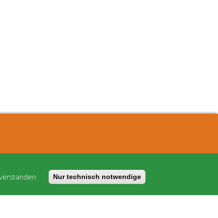
Worum geht's
Kostenmodell
 verstanden
Nur technisch notwendige
AGB
FAQ
Impressum
Datenschutz