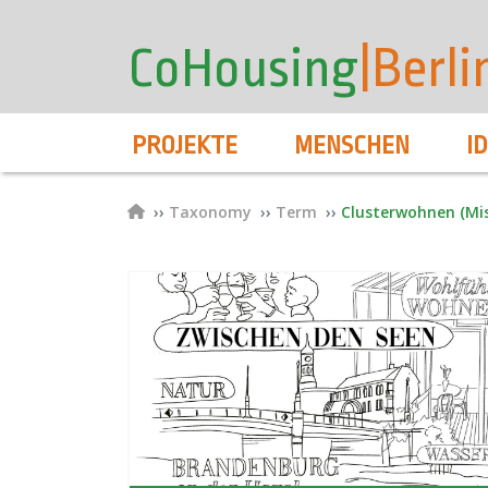
User
Direkt
zum
account
CoHousing
|Berli
Inhalt
menu
Hauptnavigation
PROJEKTE
MENSCHEN
I
Pfadnavigation
Taxonomy
Term
Clusterwohnen (Mi