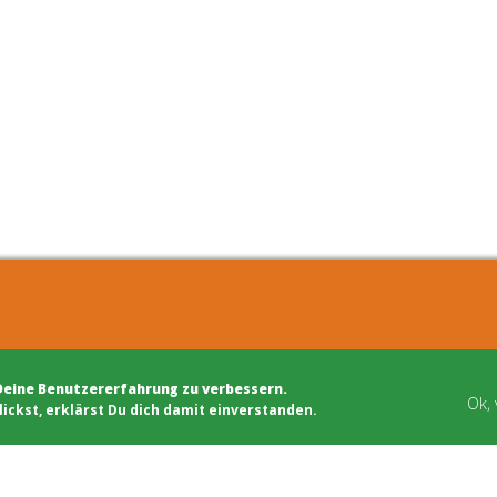
kten
Schwarzes Brett
Deine Benutzererfahrung zu verbessern.
entwicklung
Bauhandwerk
Ok,
lickst, erklärst Du dich damit einverstanden.
steuerung
Finanzierung
beratung
Genossenschaften
tion/Mediation
Soziale Träger
ichkeitsarbeit
Netzwerke & Unterstützung