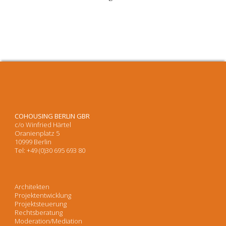
COHOUSING BERLIN GBR
c/o Winfried Härtel
Oranienplatz 5
10999 Berlin
Tel: +49 (0)30 695 693 80
Architekten
Projektentwicklung
Projektsteuerung
Rechtsberatung
Moderation/Mediation