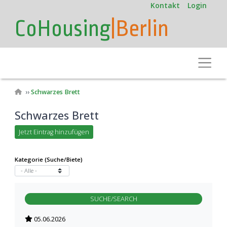
User
Direkt
Kontakt
Login
zum
account
CoHousing
|Berlin
Inhalt
menu
Toggle
Pfadnavigation
Schwarzes Brett
Schwarzes Brett
Jetzt Eintrag hinzufügen
Kategorie (Suche/Biete)
SUCHE/SEARCH
05.06.2026