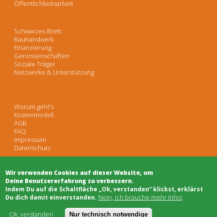
Öffentlichkeitsarbeit
Schwarzes Brett
Bauhandwerk
Finanzierung
Genossenschaften
Soziale Träger
Netzwerke & Unterstützung
Worum geht's
Kostenmodell
AGB
FAQ
Impressum
Datenschutz
Wir verwenden Cookies auf dieser Website, um
Deine Benutzererfahrung zu verbessern.
​Indem Du auf die Schaltfläche „Ok, verstanden“ klickst, erklärst
Nein, ich brauche mehr Infos
Du dich damit einverstanden.
Ok, verstanden
Nur technisch notwendige