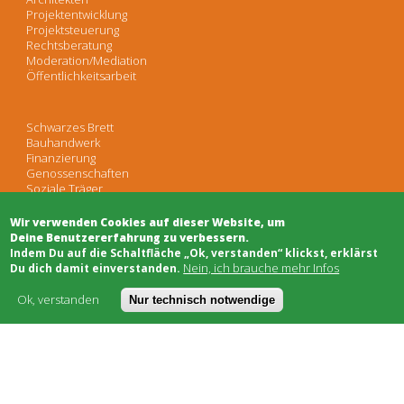
Projektentwicklung
Projektsteuerung
Rechtsberatung
Moderation/Mediation
Öffentlichkeitsarbeit
Schwarzes Brett
Bauhandwerk
Finanzierung
Genossenschaften
Soziale Träger
Netzwerke & Unterstützung
Wir verwenden Cookies auf dieser Website, um
Deine Benutzererfahrung zu verbessern.
​Indem Du auf die Schaltfläche „Ok, verstanden“ klickst, erklärst
Nein, ich brauche mehr Infos
Worum geht's
Du dich damit einverstanden.
Kostenmodell
AGB
Ok, verstanden
Nur technisch notwendige
FAQ
Impressum
Datenschutz