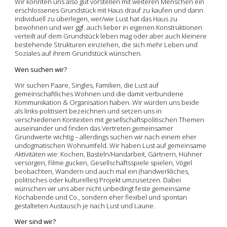
Wir könnten uns also gut vorstellen mit weiteren Menschen ein
erschlossenes Grundstück mit Haus drauf zu kaufen und dann
individuell zu überlegen, wer/wie Lust hat das Haus zu
bewohnen und wer ggf. auch lieber in eigenen Konstruktionen
verteilt auf dem Grundstück leben mag oder aber auch kleinere
bestehende Strukturen einziehen, die sich mehr Leben und
Soziales auf ihrem Grundstück wünschen.
Wen suchen wir?
Wir suchen Paare, Singles, Familien, die Lust auf
gemeinschaftliches Wohnen und die damit verbundene
Kommunikation & Organisation haben. Wir würden uns beide
als links-politisiert bezeichnen und setzen uns in
verschiedenen Kontexten mit gesellschaftspolitischen Themen
auseinander und finden das Vertreten gemeinsamer
Grundwerte wichtig – allerdings suchen wir nach einem eher
undogmatischen Wohnumfeld. Wir haben Lust auf gemeinsame
Aktivitäten wie: Kochen, Basteln/Handarbeit, Gärtnern, Hühner
versorgen, Filme gucken, Gesellschaftsspiele spielen, Vögel
beobachten, Wandern und auch mal ein (handwerkliches,
politisches oder kulturelles) Projekt umzusetzen. Dabei
wünschen wir uns aber nicht unbedingt feste gemeinsame
Kochabende und Co., sondern eher flexibel und spontan
gestalteten Austausch je nach Lust und Laune.
Wer sind wir?