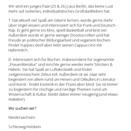
Wir sind ein junges Paar (25 & 26 J.) aus Berlin, das keine Lust
mehr auf isoliertes, individualistisches Großstadtleben hat.
T. hat aktuell viel Spaß am Gitarre lernen, würde gerne mehr
über Vögel wissen und interessiert sich für Punk und Deutsch-
Rap. Er geht gerne ins Kino, spielt Basketball und liest viel.
Außerdem würde er gerne weniger Doomscrollen und hat
Freude an politischer Bildungsarbeit und veganem Kochen.
Findet Yuppies doof aber liebt seinen Cappuccino mit
Hafermilch.
D. interessiert sich für Bücher, insbesondere für sogenannte
„Frauenliteratur“ und möchte gerne wieder mehr Stricken &
Häkeln. Sie hat Spaß an Luftakrobatik und findet
zeitgenössischem Zirkus toll. Außerdem ist sie zwar sehr
begeistert von allem rund um Hexen und Okkultes in Literatur
und Kunst - findet Esoterik in der Praxis aber blöd. Sie ist immer
zu begeistern für nischige und nerdige Themen rund um
Wissenschaft & Kultur, bleibt dabei immer neugierig (und etwas
makaber).
Wo suchen wir?
Niedersachsen
Schleswig-Holstein