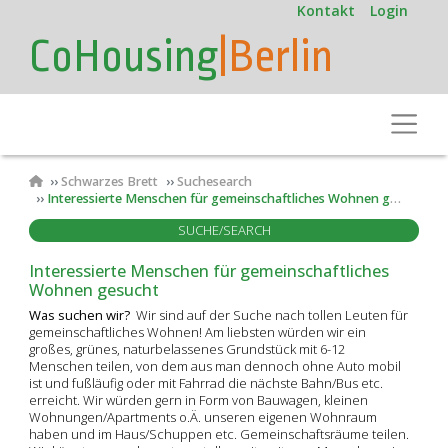
User
Direkt
Kontakt
Login
zum
account
CoHousing
|Berlin
Inhalt
menu
Toggle
Pfadnavigation
Schwarzes Brett
Suchesearch
Interessierte Menschen für gemeinschaftliches Wohnen gesucht
SUCHE/SEARCH
Interessierte Menschen für gemeinschaftliches
Wohnen gesucht
Was suchen wir?
Wir sind auf der Suche nach tollen Leuten für
gemeinschaftliches Wohnen! Am liebsten würden wir ein
großes, grünes, naturbelassenes Grundstück mit 6-12
Menschen teilen, von dem aus man dennoch ohne Auto mobil
ist und fußläufig oder mit Fahrrad die nächste Bahn/Bus etc.
erreicht. Wir würden gern in Form von Bauwagen, kleinen
Wohnungen/Apartments o.Ä. unseren eigenen Wohnraum
haben und im Haus/Schuppen etc. Gemeinschaftsräume teilen.