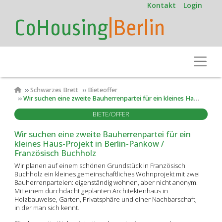
User
Direkt
Kontakt
Login
zum
account
CoHousing
|Berlin
Inhalt
menu
Toggle
Pfadnavigation
Schwarzes Brett
Bieteoffer
Wir suchen eine zweite Bauherrenpartei für ein kleines Haus-Projekt in Berlin-Pankow / Französisch Buchholz
BIETE/OFFER
Wir suchen eine zweite Bauherrenpartei für ein
kleines Haus-Projekt in Berlin-Pankow /
Französisch Buchholz
Wir planen auf einem schönen Grundstück in Französisch
Buchholz ein kleines gemeinschaftliches Wohnprojekt mit zwei
Bauherrenparteien: eigenständig wohnen, aber nicht anonym.
Mit einem durchdacht geplanten Architektenhaus in
Holzbauweise, Garten, Privatsphäre und einer Nachbarschaft,
in der man sich kennt.