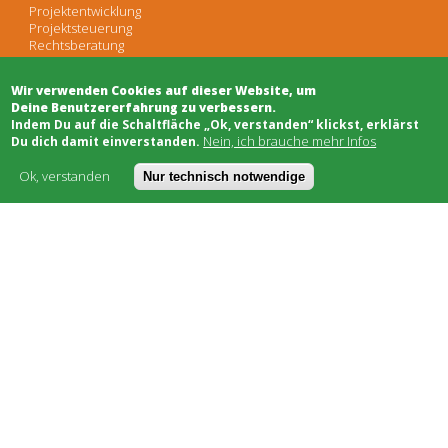
Projektentwicklung
Projektsteuerung
Rechtsberatung
Moderation/Mediation
Öffentlichkeitsarbeit
Wir verwenden Cookies auf dieser Website, um
Deine Benutzererfahrung zu verbessern.
​Indem Du auf die Schaltfläche „Ok, verstanden“ klickst, erklärst
Schwarzes Brett
Nein, ich brauche mehr Infos
Du dich damit einverstanden.
Bauhandwerk
Finanzierung
Ok, verstanden
Nur technisch notwendige
Genossenschaften
Soziale Träger
Netzwerke & Unterstützung
Worum geht's
Kostenmodell
AGB
FAQ
Impressum
Datenschutz