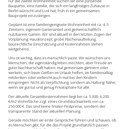
Für die zweite Wohneinheit suchen wir eine passende
Baupartei, eine Familie, die sich ein langfristiges Zuhause in
Berlin wünscht und Lust hat, früh in ein gemeinsames
Bauprojekt einzusteigen.
Geplant ist eine familiengeeignete Wohneinheit mit ca. 4–5
Zimmern, eigenem Gartenanteil und gemeinschaftlich
nutzbarem Garten. Wir sind aktuell in den letzten Zügen der
Vorplanung: Hauskonzept, grobe Flächenaufteilung,
baurechtliche Einschätzung und Kostenrahmen stehen
weitgehend.
Uns ist wichtig, dass es menschlich passt. Wir wünschen uns
Menschen, die eigenständig leben möchten, aber Freude an
guter Nachbarschaft haben: mal gemeinsam gärtnern oder
werkeln, sich beim Gießen im Urlaub helfen, im Familienalltag
mitdenken oder vielleicht auch mal bei den Kindern
einspringen. Nicht als Verpflichtung, sondern als Haltung: Nähe,
wenn sie gut tut und genug Privatsphäre für alle.
Der aktuelle Gesamtkostenrahmen liegt bei ca. 5.300- 6.200
€/m2 Wohnfläche zzgl. eines Grundstücksanteils von ca.
250.000 €. Das sind keine finalen Festpreise, sondern der
transparente Stand der aktuellen Planung.
Gerade möchten wir erste Gespräche führen und schauen, ob
es Menschen gibt, für die das Projekt grundsätzlich passen