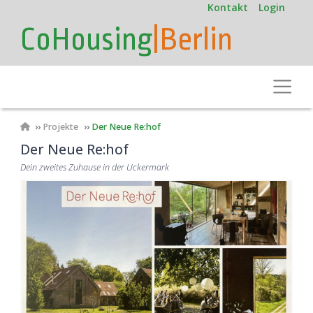
User
Direkt
Kontakt
Login
zum
account
CoHousing
|Berlin
Inhalt
menu
Toggle
Pfadnavigation
Projekte
Der Neue Re:hof
Der Neue Re:hof
Dein zweites Zuhause in der Uckermark