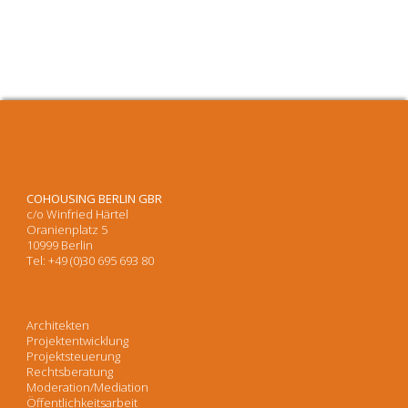
COHOUSING BERLIN GBR
c/o Winfried Härtel
Oranienplatz 5
10999 Berlin
Tel: +49 (0)30 695 693 80
Architekten
Projektentwicklung
Projektsteuerung
Rechtsberatung
Moderation/Mediation
Öffentlichkeitsarbeit