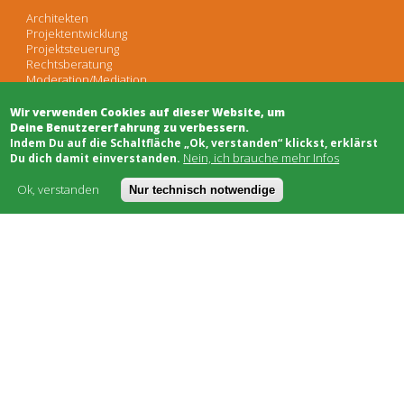
Architekten
Projektentwicklung
Projektsteuerung
Rechtsberatung
Moderation/Mediation
Öffentlichkeitsarbeit
Wir verwenden Cookies auf dieser Website, um
Deine Benutzererfahrung zu verbessern.
​Indem Du auf die Schaltfläche „Ok, verstanden“ klickst, erklärst
Schwarzes Brett
Nein, ich brauche mehr Infos
Du dich damit einverstanden.
Bauhandwerk
Finanzierung
Ok, verstanden
Nur technisch notwendige
Genossenschaften
Soziale Träger
Netzwerke & Unterstützung
Worum geht's
Kostenmodell
AGB
FAQ
Impressum
Datenschutz