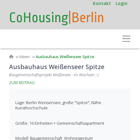
User
Direkt
Kontakt
Login
zum
account
CoHousing
|Berlin
Inhalt
menu
Toggle
Pfadnavigation
Ideen
Ausbauhaus Weißenseer Spitze
Ausbauhaus Weißenseer Spitze
Baugemeinschaftsprojekt Weißensee - im Wachsen :-)
ZUM BEITRAG
Lage: Berlin Weissensee, große "Spitze", Nähe
Kunsthochschule
Größe: 16 Einheiten + Gemeinschaftsapartment
Modell: Baugemeinschaft, Wohneigentum