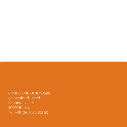
COHOUSING BERLIN GBR
c/o Winfried Härtel
Oranienplatz 5
10999 Berlin
Tel: +49 (0)30 695 693 80