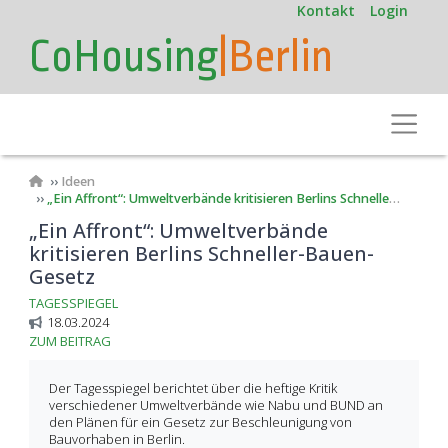
User
Direkt
Kontakt
Login
zum
account
CoHousing
|Berlin
Inhalt
menu
Toggle
Pfadnavigation
Ideen
„Ein Affront“: Umweltverbände kritisieren Berlins Schneller-Bauen-Gesetz
„Ein Affront“: Umweltverbände
kritisieren Berlins Schneller-Bauen-
Gesetz
TAGESSPIEGEL
18.03.2024
ZUM BEITRAG
Der Tagesspiegel berichtet über die heftige Kritik
verschiedener Umweltverbände wie Nabu und BUND an
den Plänen für ein Gesetz zur Beschleunigung von
Bauvorhaben in Berlin.