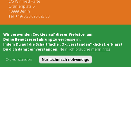
c/o Winfried Härtel
Oranienplatz 5
10999 Berlin
Tel: +49 (0)30 695 693 80
Wir verwenden Cookies auf dieser Website, um
Architekten
Deine Benutzererfahrung zu verbessern.
Projektentwicklung
​Indem Du auf die Schaltfläche „Ok, verstanden“ klickst, erklärst
Projektsteuerung
Nein, ich brauche mehr Infos
Du dich damit einverstanden.
Rechtsberatung
Moderation/Mediation
Ok, verstanden
Nur technisch notwendige
Öffentlichkeitsarbeit
Schwarzes Brett
Bauhandwerk
Finanzierung
Genossenschaften
Soziale Träger
Netzwerke & Unterstützung
Worum geht's
Kostenmodell