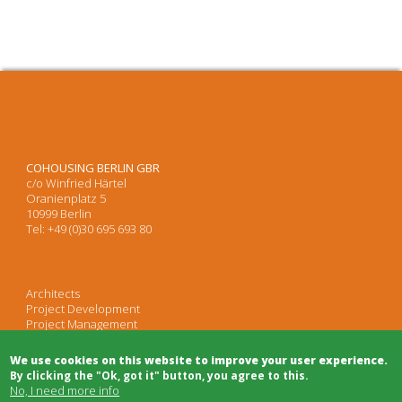
COHOUSING BERLIN GBR
c/o Winfried Härtel
Oranienplatz 5
10999 Berlin
Tel: +49 (0)30 695 693 80
Architects
Project Development
Project Management
Legal Advice
Moderation/Mediation
We use cookies on this website to improve your user experience.
Public Relations
By clicking the "Ok, got it" button, you agree to this.
No, I need more info