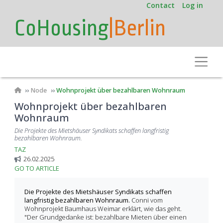
User
Skip
Contact
Log in
to
account
CoHousing
|Berlin
main
menu
content
Toggle
Breadcrumb
Node
Wohnprojekt über bezahlbaren Wohnraum
Wohnprojekt über bezahlbaren
Wohnraum
Die Projekte des Mietshäuser Syndikats schaffen langfristig
bezahlbaren Wohnraum.
TAZ
26.02.2025
GO TO ARTICLE
Die Projekte des Mietshäuser Syndikats schaffen
langfristig bezahlbaren Wohnraum.
Conni vom
Wohnprojekt Baumhaus Weimar erklärt, wie das geht.
"
Der Grundgedanke ist: bezahlbare Mieten über einen