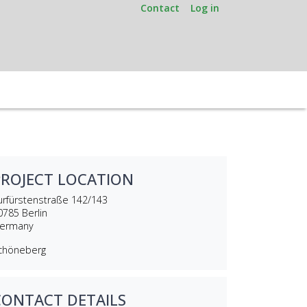
Contact
Log in
PROJECT LOCATION
urfürstenstraße 142/143
0785
Berlin
ermany
chöneberg
CONTACT DETAILS