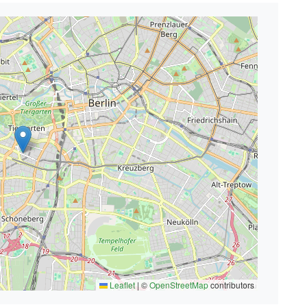
Leaflet
|
©
OpenStreetMap
contributors