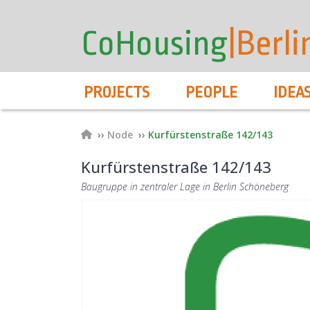
User
Skip
to
account
CoHousing
|Berli
main
menu
content
Hauptnavigation
PROJECTS
PEOPLE
IDEA
Breadcrumb
Node
Kurfürstenstraße 142/143
Kurfürstenstraße 142/143
Baugruppe in zentraler Lage in Berlin Schöneberg