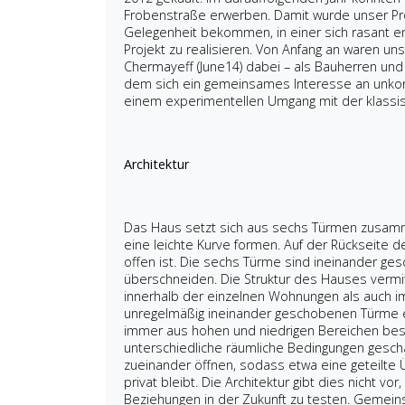
Frobenstraße erwerben. Damit wurde unser Proj
Gelegenheit bekommen, in einer sich rasant e
Projekt zu realisieren. Von Anfang an waren 
Chermayeff (June14) dabei – als Bauherren und A
dem sich ein gemeinsames Interesse an unkon
einem experimentellen Umgang mit der klassis
Architektur
Das Haus setzt sich aus sechs Türmen zusamme
eine leichte Kurve formen. Auf der Rückseite
offen ist. Die sechs Türme sind ineinander ges
überschneiden. Die Struktur des Hauses vermi
innerhalb der einzelnen Wohnungen als auch im
unregelmäßig ineinander geschobenen Türme e
immer aus hohen und niedrigen Bereichen bes
unterschiedliche räumliche Bedingungen gesch
zueinander öffnen, sodass etwa eine geteilte
privat bleibt. Die Architektur gibt dies nicht v
Beziehungen in der Zukunft zu testen. Gemein