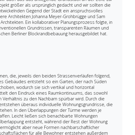
ekt größer als ursprünglich gedacht und wir sollten die
ntwickelnden Gegend der Stadt ein anspruchsvolles
unsere Architekten Johanna Meyer-Grohbrügge und Sam
rchitekten. Ein kollaborativer Planungsprozess folgte, in
ventionellen Grundrissen, transparenten Räumen und
chen Berliner Blockrandbebauung herausgebildet hat.
n, die, jeweils den beiden Strassenverläufen folgend,
 des Gebäudes entsteht so ein Garten, der nach Süden
choben, wodurch sie sich vertikal und horizontal
ttelt den Eindruck eines Raumkontinuums, das sowohl
 Verhältnis zu den Nachbarn spürbar wird. Durch die
ntstehen überaus individuelle Wohnungsgrundrisse, die
tehen. In den Überlappungen der Türme werden je
affen. Leicht ließen sich benachbarte Wohnungen
 Überlappung entsteht, während der Rest der Wohnung
or, ermöglicht aber neue Formen nachbarschaftlicher
schaftsflächen für alle Bewohner entstehen außerdem