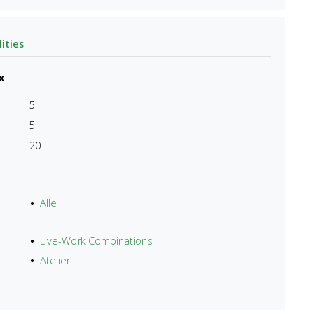
ities
x
5
5
20
Alle
Live-Work Combinations
Atelier