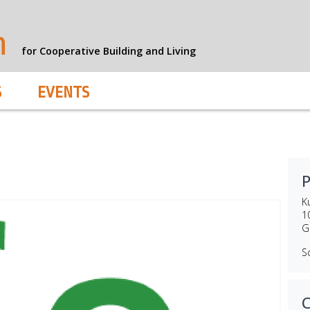
n
for Cooperative Building and Living
S
EVENTS
K
1
G
S