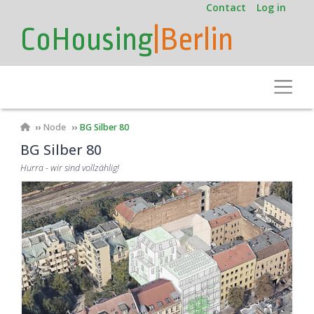
User
Skip
Contact
Log in
to
account
CoHousing
|Berlin
main
menu
content
Toggle
Breadcrumb
Node
BG Silber 80
BG Silber 80
Hurra - wir sind vollzählig!