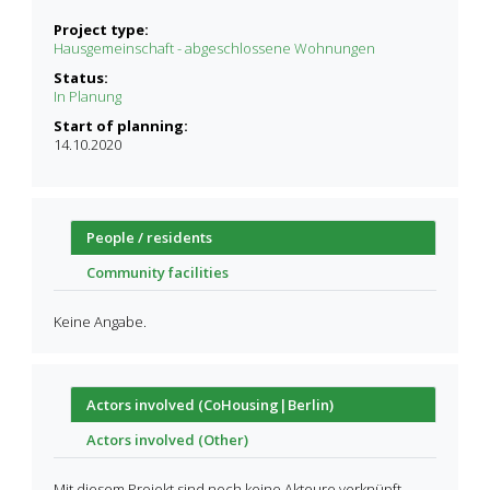
Project type:
Hausgemeinschaft - abgeschlossene Wohnungen
Status:
In Planung
Start of planning:
14.10.2020
People / residents
Community facilities
Keine Angabe.
Actors involved (CoHousing|Berlin)
Actors involved (Other)
Mit diesem Projekt sind noch keine Akteure verknüpft