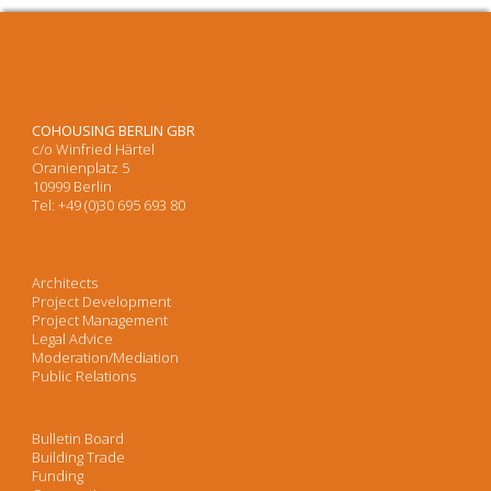
COHOUSING BERLIN GBR
c/o Winfried Härtel
Oranienplatz 5
10999 Berlin
Tel: +49 (0)30 695 693 80
Architects
Project Development
Project Management
Legal Advice
Moderation/Mediation
Public Relations
Bulletin Board
Building Trade
Funding