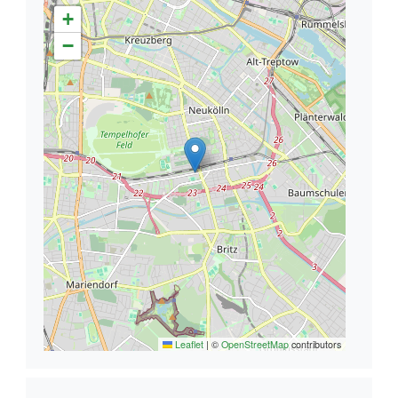
+
−
Leaflet
|
©
OpenStreetMap
contributors