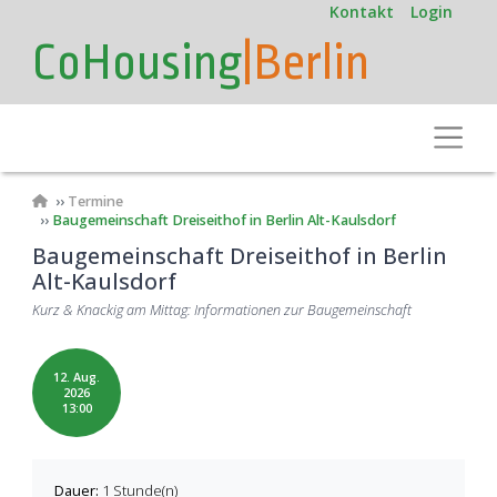
User
Direkt
Kontakt
Login
zum
account
CoHousing
|Berlin
Inhalt
menu
Toggle
Pfadnavigation
Termine
Baugemeinschaft Dreiseithof in Berlin Alt-Kaulsdorf
Baugemeinschaft Dreiseithof in Berlin
Alt-Kaulsdorf
Kurz & Knackig am Mittag: Informationen zur Baugemeinschaft
12. Aug.
2026
13:00
Dauer:
1 Stunde(n)