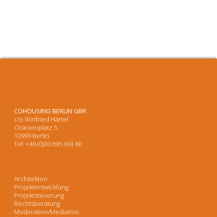
COHOUSING BERLIN GBR
c/o Winfried Härtel
Oranienplatz 5
10999 Berlin
Tel: +49 (0)30 695 693 80
Architekten
Projektentwicklung
Projektsteuerung
Rechtsberatung
Moderation/Mediation