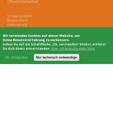
Öffentlichkeitsarbeit
Schwarzes Brett
Bauhandwerk
Finanzierung
Genossenschaften
Soziale Träger
Wir verwenden Cookies auf dieser Website, um
Netzwerke & Unterstützung
Deine Benutzererfahrung zu verbessern.
​Indem Du auf die Schaltfläche „Ok, verstanden“ klickst, erklärst
Nein, ich brauche mehr Infos
Du dich damit einverstanden.
Worum geht's
Ok, verstanden
Nur technisch notwendige
Kostenmodell
AGB
FAQ
Impressum
Datenschutz