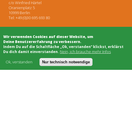
c/o Winfried Härtel
Oranienplatz 5
10999 Berlin
Tel: +49 (0)30 695 693 80
Wir verwenden Cookies auf dieser Website, um
Architekten
Deine Benutzererfahrung zu verbessern.
Projektentwicklung
​Indem Du auf die Schaltfläche „Ok, verstanden“ klickst, erklärst
Projektsteuerung
Nein, ich brauche mehr Infos
Du dich damit einverstanden.
Rechtsberatung
Moderation/Mediation
Ok, verstanden
Nur technisch notwendige
Öffentlichkeitsarbeit
Schwarzes Brett
Bauhandwerk
Finanzierung
Genossenschaften
Soziale Träger
Netzwerke & Unterstützung
Worum geht's
Kostenmodell