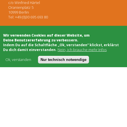
c/o Winfried Härtel
Oranienplatz 5
10999 Berlin
Tel: +49 (0)30 695 693 80
Wir verwenden Cookies auf dieser Website, um
Architekten
Deine Benutzererfahrung zu verbessern.
Projektentwicklung
​Indem Du auf die Schaltfläche „Ok, verstanden“ klickst, erklärst
Projektsteuerung
Nein, ich brauche mehr Infos
Du dich damit einverstanden.
Rechtsberatung
Moderation/Mediation
Ok, verstanden
Nur technisch notwendige
Öffentlichkeitsarbeit
Schwarzes Brett
Bauhandwerk
Finanzierung
Genossenschaften
Soziale Träger
Netzwerke & Unterstützung
Worum geht's
Kostenmodell