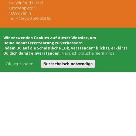
c/o Winfried Härtel
Oranienplatz 5
10999 Berlin
Tel: +49 (0)30 695 693 80
Wir verwenden Cookies auf dieser Website, um
Architekten
Deine Benutzererfahrung zu verbessern.
Projektentwicklung
​Indem Du auf die Schaltfläche „Ok, verstanden“ klickst, erklärst
Projektsteuerung
Nein, ich brauche mehr Infos
Du dich damit einverstanden.
Rechtsberatung
Moderation/Mediation
Ok, verstanden
Nur technisch notwendige
Öffentlichkeitsarbeit
Schwarzes Brett
Bauhandwerk
Finanzierung
Genossenschaften
Soziale Träger
Netzwerke & Unterstützung
Worum geht's
Kostenmodell