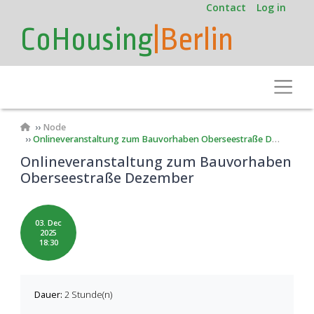
User
Skip
Contact
Log in
to
account
CoHousing
|Berlin
main
menu
content
Toggle
Breadcrumb
Node
Onlineveranstaltung zum Bauvorhaben Oberseestraße Dezember
Onlineveranstaltung zum Bauvorhaben
Oberseestraße Dezember
03. Dec
2025
18:30
Dauer:
2 Stunde(n)