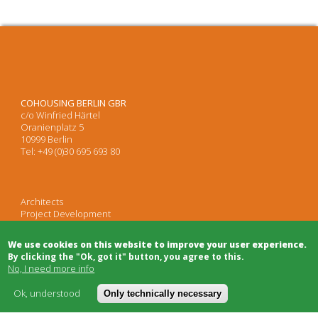
COHOUSING BERLIN GBR
c/o Winfried Härtel
Oranienplatz 5
10999 Berlin
Tel: +49 (0)30 695 693 80
Architects
Project Development
Project Management
Legal Advice
We use cookies on this website to improve your user experience.
Moderation/Mediation
By clicking the "Ok, got it" button, you agree to this.
Public Relations
No, I need more info
Ok, understood
Only technically necessary
Bulletin Board
Building Trade