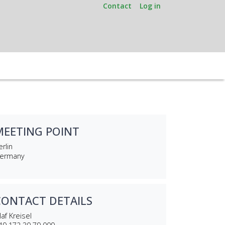
Contact
Log in
MEETING POINT
rlin
ermany
CONTACT DETAILS
laf Kreisel