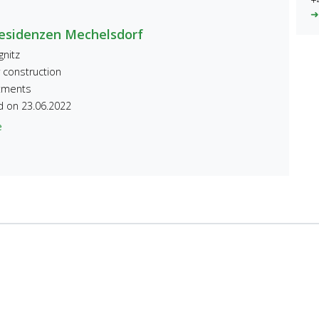
+
➜
esidenzen Mechelsdorf
gnitz
construction
tments
 on 23.06.2022
e