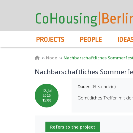
User
Skip
to
account
CoHousing
|Berli
main
menu
content
Hauptnavigation
PROJECTS
PEOPLE
IDEA
Breadcrumb
Node
Nachbarschaftliches Sommerfest 
Nachbarschaftliches Sommerfes
Dauer:
03 Stunde(n)
12. Jul
2025
Gemütliches Treffen mit de
15:00
Refers to the project