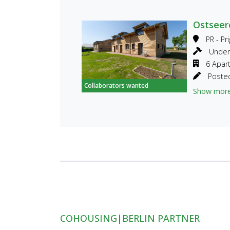
Ostseer
PR - Pri
Under 
6 Apar
Posted
Collaborators wanted
Show mor
COHOUSING|BERLIN PARTNER