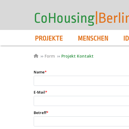
User
Direkt
zum
account
CoHousing
|Berli
Inhalt
menu
Hauptnavigation
PROJEKTE
MENSCHEN
I
Pfadnavigation
Form
Projekt Kontakt
Name
*
E-Mail
*
Betreff
*